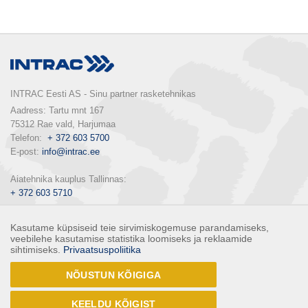
INTRAC Eesti AS - Sinu partner rasketehnikas
Aadress: Tartu mnt 167

75312 Rae vald, Harjumaa

Telefon:  
+ 372 603 5700
E-post: 
info@intrac.ee
+ 372 603 5710
E-pood: 
pood.intrac.ee
Kasutame küpsiseid teie sirvimiskogemuse parandamiseks,
veebilehe kasutamise statistika loomiseks ja reklaamide
sihtimiseks.
Privaatsuspoliitika
KONTAKTID
NÕUSTUN KÕIGIGA
Liitu uudiskirjaga
KEELDU KÕIGIST