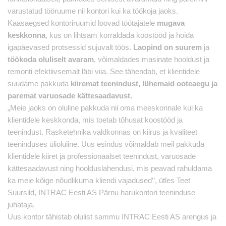
varustatud tööruume nii kontori kui ka töökoja jaoks.
Kaasaegsed kontoriruumid loovad töötajatele
mugava
keskkonna
, kus on lihtsam korraldada koostööd ja hoida
igapäevased protsessid sujuvalt töös.
Laopind on suurem
ja
töökoda oluliselt avaram
, võimaldades masinate hooldust ja
remonti efektiivsemalt läbi viia. See tähendab, et klientidele
suudame pakkuda
kiiremat teenindust, lühemaid ooteaegu ja
paremat varuosade kättesaadavust.
„Meie jaoks on oluline pakkuda nii oma meeskonnale kui ka
klientidele keskkonda, mis toetab tõhusat koostööd ja
teenindust. Rasketehnika valdkonnas on kiirus ja kvaliteet
teeninduses ülioluline. Uus esindus võimaldab meil pakkuda
klientidele kiiret ja professionaalset teenindust, varuosade
kättesaadavust ning hoolduslahendusi, mis peavad rahuldama
ka meie kõige nõudlikuma kliendi vajadused’’, ütles Teet
Suursild, INTRAC Eesti AS Pärnu harukontori teeninduse
juhataja.
Uus kontor tähistab olulist sammu INTRAC Eesti AS arengus ja