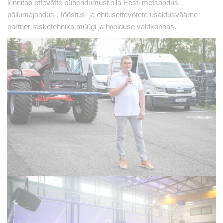
kinnitab ettevõtte pühendumust olla Eesti metsandus-,
põllumajandus-, tööstus- ja ehitusettevõtete usaldusväärne
partner rasketehnika müügi ja hoolduse valdkonnas.