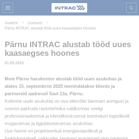
Avaleht
Uudised
Pärnu INTRAC alustab tööd uues kaasaegses hoones
Pärnu INTRAC alustab tööd uues
kaasaegses hoones
01.09.2025
Meie Pärnu harukontor alustab tööd uues asukohas ja
alates 15. septembrist 2025 teenindatakse kliente ja
partnereid aadressil Savi 13a, Pärnu.
Kolimine uude asukohta on osa ettevõtte laiemast arengust ja
soovist pakkuda rasketehnika valdkonnas veelgi
professionaalsemat ja kliendikesksemat teenindust logistiliselt
mugavamas ja ligipääsetavamas asukohas.
Uus hoone on projekteeritud energiasäästlikult ja
funktsionaalselt, pakkudes senisest avaramaid ning paremini