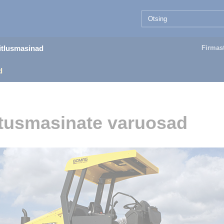
äitlusmasinad
Firmas
d
tusmasinate varuosad