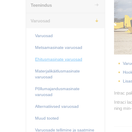
Teenindus
Varuosad
Varuosad
Metsamasinate varuosad
Ehitusmasinate varuosad
Varu
Materjalikäitlusmasinate
Hool
varuosad
Lisa
Põllumajandusmasinate
Intrac pa
varuosad
Intraci l
Alternatiivsed varuosad
ning min-
Muud tooted
Varuosade tellimine ja saatmine