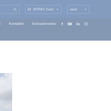
INTRAC Eesti
eesti
t
Kontaktid
Sotsiaalmeedia: