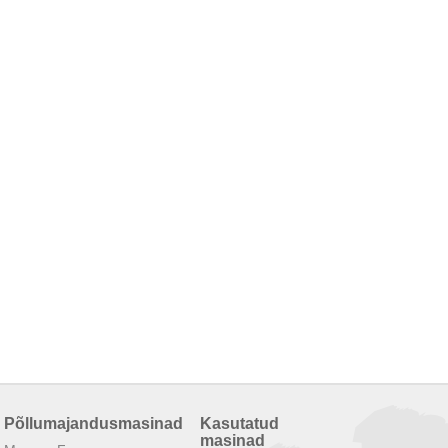
Põllumajandusmasinad
Kasutatud
masinad