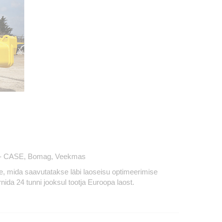
telt - CASE, Bomag, Veekmas
ne, mida saavutatakse läbi laoseisu optimeerimise
da 24 tunni jooksul tootja Euroopa laost.