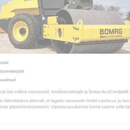
osad
dusmaterjalid
seadmed
kub laia valikut varuosasid, hooldusmaterjale ja lisatarvikuId tootja
adu täiendatakse pidevalt, et tagada varuosade kindel saadavus ja tar
max planeerimissüsteemi. Varuosa puudumise korral saame selle tarni