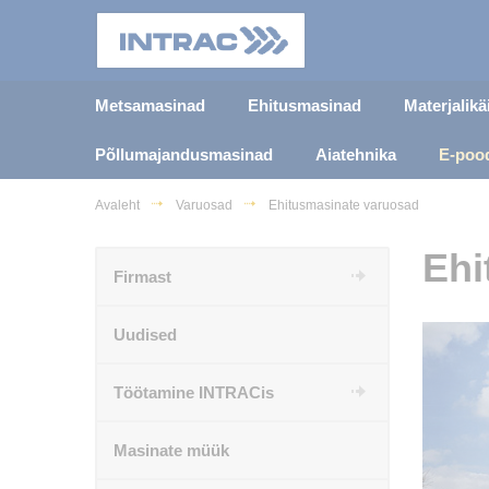
Metsamasinad
Ehitusmasinad
Materjalik
Põllumajandusmasinad
Aiatehnika
E-poo
Avaleht
Varuosad
Ehitusmasinate varuosad
Ehi
Firmast
Uudised
Töötamine INTRACis
Masinate müük