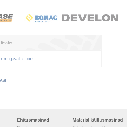
 lisaks
ik mugavalt e-poes
ASI
Ehitusmasinad
Materjalikäitlusmasinad