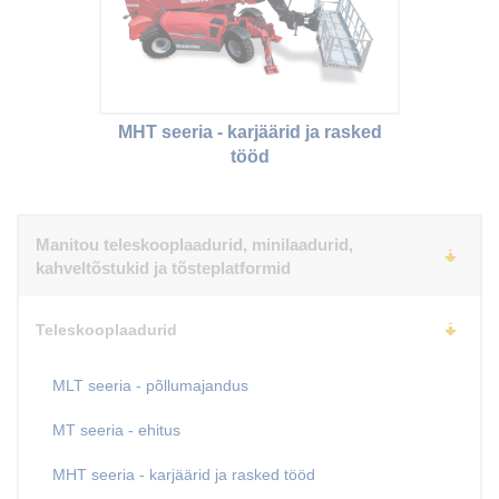
MHT seeria - karjäärid ja rasked
tööd
Manitou teleskooplaadurid, minilaadurid,
kahveltõstukid ja tõsteplatformid
Teleskooplaadurid
MLT seeria - põllumajandus
MT seeria - ehitus
MHT seeria - karjäärid ja rasked tööd