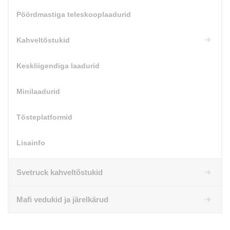
Pöördmastiga teleskooplaadurid
Kahveltõstukid
Keskliigendiga laadurid
Minilaadurid
Tõsteplatformid
Lisainfo
Svetruck kahveltõstukid
Mafi vedukid ja järelkärud