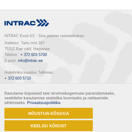
INTRAC Eesti AS - Sinu partner rasketehnikas
Aadress: Tartu mnt 167

75312 Rae vald, Harjumaa

Telefon:  
+ 372 603 5700
E-post: 
info@intrac.ee
+ 372 603 5710
E-pood: 
pood.intrac.ee
Kasutame küpsiseid teie sirvimiskogemuse parandamiseks,
veebilehe kasutamise statistika loomiseks ja reklaamide
sihtimiseks.
Privaatsuspoliitika
KONTAKTID
NÕUSTUN KÕIGIGA
Liitu uudiskirjaga
KEELDU KÕIGIST