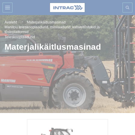
Avaleht
Materjalikäitlusmasinad
Manitou teleskooplaadurid, minilaadurid, kahveltõstukid ja
tõsteplatformid
Teleskooplaadurid
Materjalikäitlusmasinad