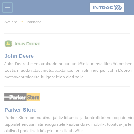
Avaleht
Partnerid
John Deere
John Deere-i metsatraktorid on tuntud kõigile metsa ülestöötamiseg
Eestis müüdavatest metsatraktoritest on valminud just John Deere-i 
metsaveotraktorite hulgast leiab alati selle...
Parker Store
Parker Store on maailma juhtiv liikumis- ja kontrolli tehnoloogiate n
täppislahendusi mitmesugustele kaubandus-, mobiili-, tööstus- ja le
olulised praktiliselt kõigele, mis liigub või n...