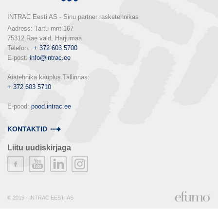
INTRAC Eesti AS - Sinu partner rasketehnikas
Aadress: Tartu mnt 167

75312 Rae vald, Harjumaa

Telefon:  
+ 372 603 5700
E-post: 
info@intrac.ee
+ 372 603 5710
E-pood: 
pood.intrac.ee
KONTAKTID
Liitu uudiskirjaga
© 2016 - INTRAC EESTI AS