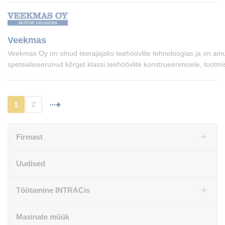
Veekmas
Veekmas Oy on olnud teerajajaks teehöövlite tehnoloogias ja on ain
spetsialiseerunud kõrget klassi teehöövlite konstrueerimisele, tootmis
1
2
Firmast
Uudised
Töötamine INTRACis
Masinate müük