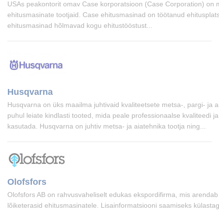
USAs peakontorit omav Case korporatsioon (Case Corporation) on maa
ehitusmasinate tootjaid. Case ehitusmasinad on töötanud ehitusplatsi
ehitusmasinad hõlmavad kogu ehitustööstust...
Husqvarna
Husqvarna on üks maailma juhtivaid kvaliteetsete metsa-, pargi- ja
puhul leiate kindlasti tooted, mida peale professionaalse kvaliteedi 
kasutada. Husqvarna on juhtiv metsa- ja aiatehnika tootja ning...
Olofsfors
Olofsfors AB on rahvusvaheliselt edukas ekspordifirma, mis arenda
lõiketerasid ehitusmasinatele. Lisainformatsiooni saamiseks külastag