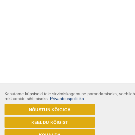
Kasutame küpsiseid teie sirvimiskogemuse parandamiseks, veebilehe
reklaamide sihtimiseks.
Privaatsuspoliitika
NÕUSTUN KÕIGIGA
KEELDU KÕIGIST
KOHANDA