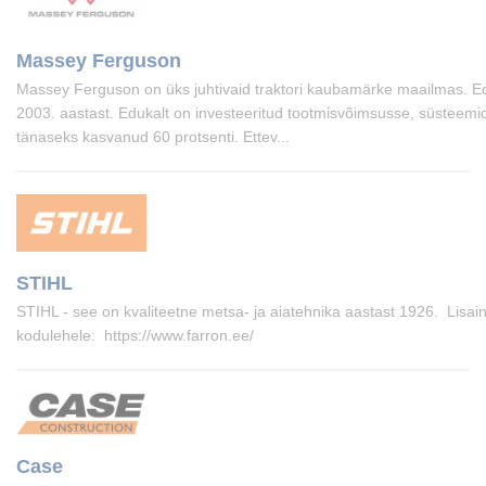
Massey Ferguson
Massey Ferguson on üks juhtivaid traktori kaubamärke maailmas. E
2003. aastast. Edukalt on investeeritud tootmisvõimsusse, süsteemid
tänaseks kasvanud 60 protsenti. Ettev...
STIHL
STIHL - see on kvaliteetne metsa- ja aiatehnika aastast 1926. Lis
kodulehele: https://www.farron.ee/
Case