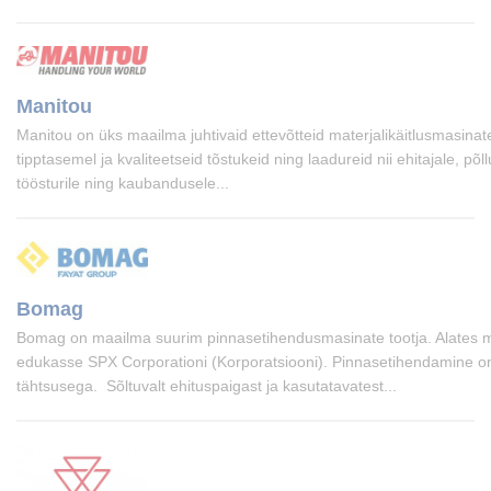
Manitou
Manitou on üks maailma juhtivaid ettevõtteid materjalikäitlusmasinat
tipptasemel ja kvaliteetseid tõstukeid ning laadureid nii ehitajale, põ
töösturile ning kaubandusele...
Bomag
Bomag on maailma suurim pinnasetihendusmasinate tootja. Alates 
edukasse SPX Corporationi (Korporatsiooni). Pinnasetihendamine o
tähtsusega. Sõltuvalt ehituspaigast ja kasutatavatest...