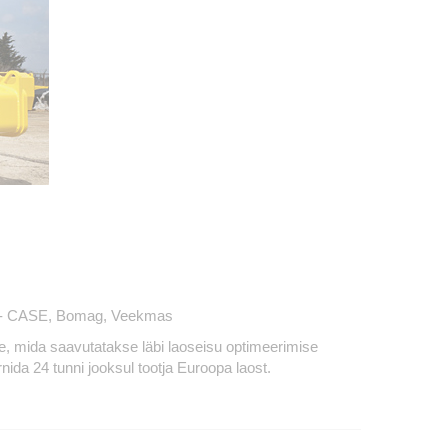
telt - CASE, Bomag, Veekmas
ne, mida saavutatakse läbi laoseisu optimeerimise
da 24 tunni jooksul tootja Euroopa laost.