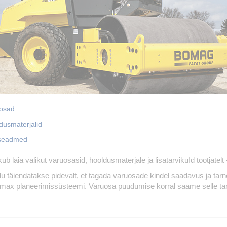
osad
dusmaterjalid
seadmed
kub laia valikut varuosasid, hooldusmaterjale ja lisatarvikuId tootja
adu täiendatakse pidevalt, et tagada varuosade kindel saadavus ja tar
max planeerimissüsteemi. Varuosa puudumise korral saame selle tarni