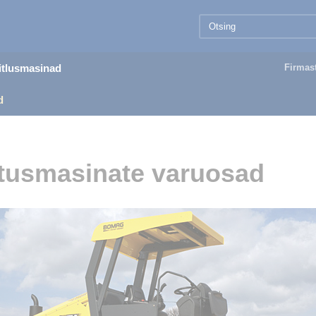
äitlusmasinad
Firmas
d
tusmasinate varuosad