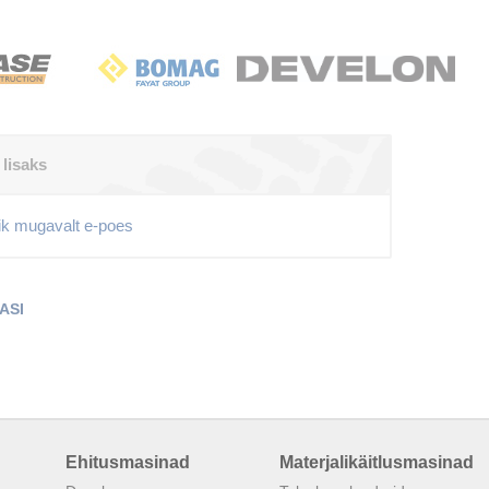
 lisaks
ik mugavalt e-poes
ASI
Ehitusmasinad
Materjalikäitlusmasinad