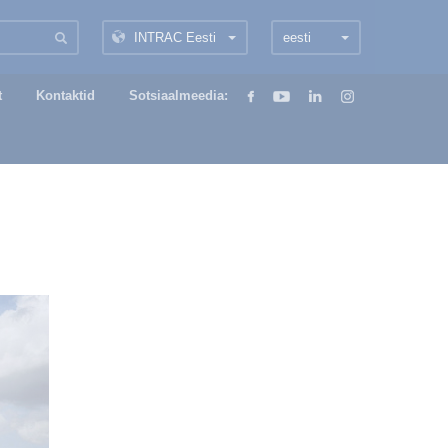
INTRAC Eesti
eesti
t
Kontaktid
Sotsiaalmeedia: