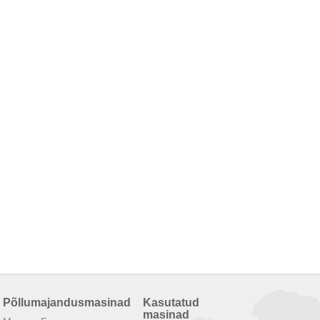
Põllumajandusmasinad
Kasutatud
masinad