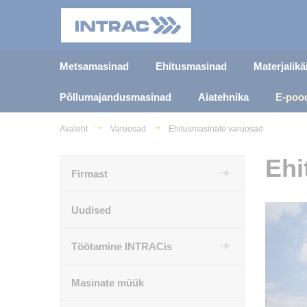
Metsamasinad
Ehitusmasinad
Materjalik
Põllumajandusmasinad
Aiatehnika
E-poo
Avaleht
Varuosad
Ehitusmasinate varuosad
Ehi
Firmast
Uudised
Töötamine INTRACis
Masinate müük