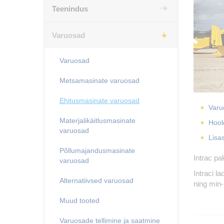
Teenindus
Varuosad
Varuosad
Metsamasinate varuosad
Ehitusmasinate varuosad
Varu
Materjalikäitlusmasinate
Hool
varuosad
Lisa
Põllumajandusmasinate
Intrac pa
varuosad
Intraci l
Alternatiivsed varuosad
ning min-
Muud tooted
Varuosade tellimine ja saatmine