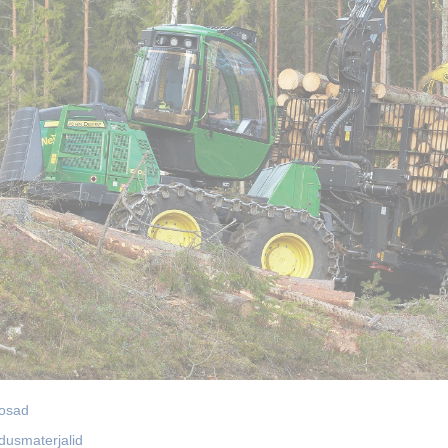
osad
dusmaterjalid