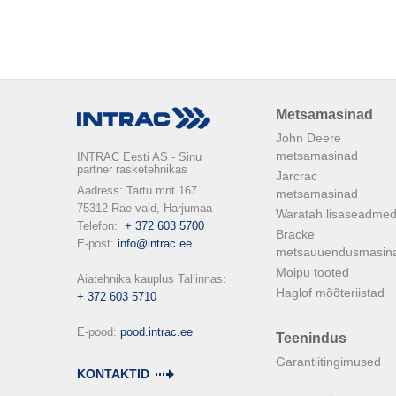
Metsamasinad
John Deere
metsamasinad
INTRAC Eesti AS - Sinu
partner rasketehnikas
Jarcrac
Aadress: Tartu mnt 167

metsamasinad
75312 Rae vald, Harjumaa

Waratah lisaseadme
Telefon:  
+ 372 603 5700
Bracke
E-post: 
info@intrac.ee
metsauuendusmasin
Moipu tooted
Haglof mõõteriistad
+ 372 603 5710
E-pood: 
pood.intrac.ee
Teenindus
Garantiitingimused
KONTAKTID