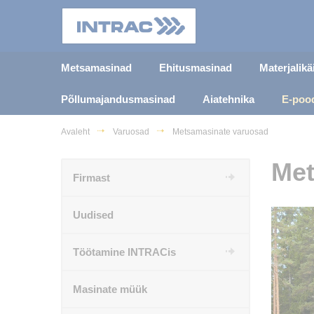
Metsamasinad
Ehitusmasinad
Materjalik
Põllumajandusmasinad
Aiatehnika
E-poo
Avaleht
Varuosad
Metsamasinate varuosad
Met
Firmast
Uudised
Töötamine INTRACis
Masinate müük