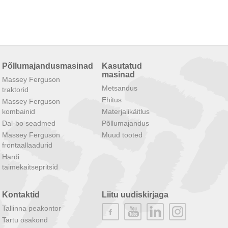
Põllumajandusmasinad
Kasutatud
masinad
Massey Ferguson
Metsandus
traktorid
Ehitus
Massey Ferguson
kombainid
Materjalikäitlus
Dal-bo seadmed
Põllumajandus
Massey Ferguson
Muud tooted
frontaallaadurid
Hardi
taimekaitsepritsid
Kontaktid
Liitu uudiskirjaga
Tallinna peakontor
Tartu osakond