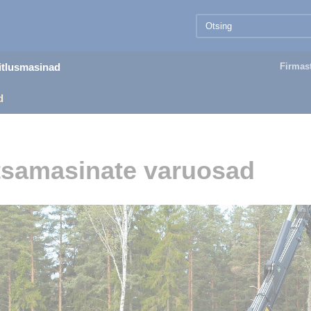
äitlusmasinad
Firmas
d
samasinate varuosad