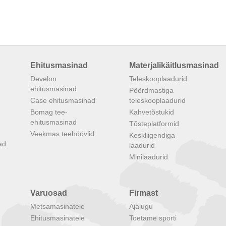
Ehitusmasinad
Materjalikäitlusmasinad
Develon
Teleskooplaadurid
ehitusmasinad
Pöördmastiga
Case ehitusmasinad
teleskooplaadurid
Bomag tee-
Kahvetõstukid
d
ehitusmasinad
Tõsteplatformid
Veekmas teehöövlid
Keskliigendiga
ad
laadurid
Minilaadurid
Varuosad
Firmast
Metsamasinatele
Ajalugu
Ehitusmasinatele
Toetame sporti