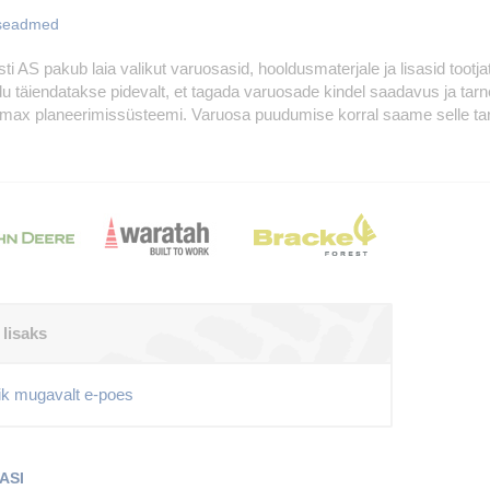
seadmed
sti AS pakub laia valikut varuosasid, hooldusmaterjale ja lisasid tootj
adu täiendatakse pidevalt, et tagada varuosade kindel saadavus ja tar
max planeerimissüsteemi. Varuosa puudumise korral saame selle tarni
 lisaks
ik mugavalt e-poes
ASI