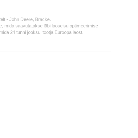
atelt - John Deere, Bracke.
ne, mida saavutatakse läbi laoseisu optimeerimise
da 24 tunni jooksul tootja Euroopa laost.