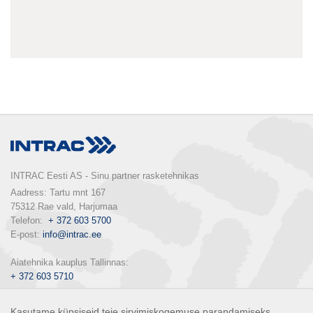
INTRAC Eesti AS - Sinu partner rasketehnikas
Aadress: Tartu mnt 167

75312 Rae vald, Harjumaa

Telefon:  
+ 372 603 5700
E-post: 
info@intrac.ee
+ 372 603 5710
E-pood: 
pood.intrac.ee
Kasutame küpsiseid teie sirvimiskogemuse parandamiseks,