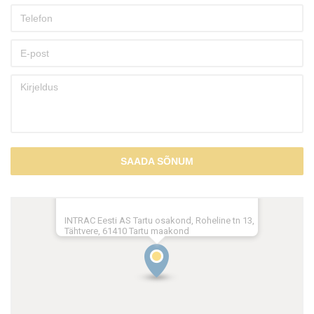
SAADA SÕNUM
INTRAC Eesti AS Tartu osakond, Roheline tn 13,
Tähtvere, 61410 Tartu maakond