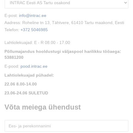
E-post:
info@intrac.ee
Aadress: Roheline tn 13, Tähtvere, 61410 Tartu maakond, Eesti
Telefon:
+372 5046985
Lahtiolekuajad: E - R 08.00 - 17.00
Põllumajandus hooldustugi väljaspool harilikku tööaega:
53881200
E-pood:
pood.intrac.ee
Lahtiolekuajad pühadel:
22.06 8.00-14.00
23.06-24.06 SULETUD
Võta meiega ühendust