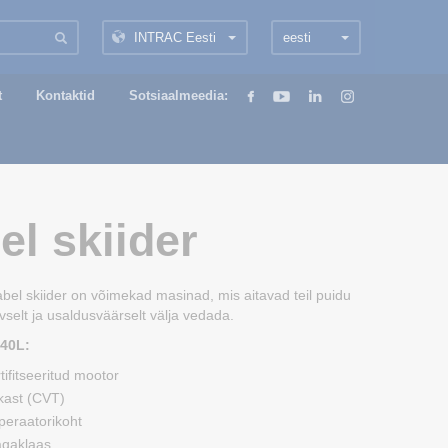
INTRAC Eesti
eesti
t
Kontaktid
Sotsiaalmeedia:
el skiider
bel skiider on võimekad masinad, mis aitavad teil puidu
vselt ja usaldusväärselt välja vedada.
640L:
rtifitseeritud mootor
kast (CVT)
eraatorikoht
agaklaas