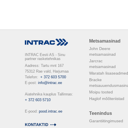
Metsamasinad
John Deere
metsamasinad
INTRAC Eesti AS - Sinu
partner rasketehnikas
Jarcrac
Aadress: Tartu mnt 167

metsamasinad
75312 Rae vald, Harjumaa

Waratah lisaseadme
Telefon:  
+ 372 603 5700
Bracke
E-post: 
info@intrac.ee
metsauuendusmasin
Moipu tooted
Haglof mõõteriistad
+ 372 603 5710
E-pood: 
pood.intrac.ee
Teenindus
Garantiitingimused
KONTAKTID