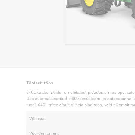
Tõsiselt töös
640L kaabel skiider on ehitatud, pidades silmas operaato
Uus automatiseeritud määrdesüsteem ja autonoomne telj
tundi. 640L mitte ainult ei hoia sind töös, vaid pikemalt 
Võimsus
Pöördemoment