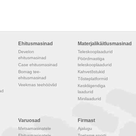
Ehitusmasinad
Materjalikäitlusmasinad
Develon
Teleskooplaadurid
ehitusmasinad
Pöördmastiga
Case ehitusmasinad
teleskooplaadurid
Bomag tee-
Kahvetõstukid
d
ehitusmasinad
Tõsteplatformid
Veekmas teehöövlid
Keskliigendiga
ad
laadurid
Minilaadurid
Varuosad
Firmast
Metsamasinatele
Ajalugu
Ehitusmasinatele
Toetame sporti