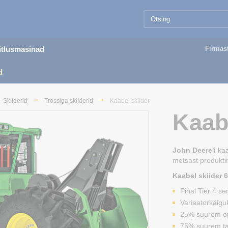
äitlusmasinad
Firmas
d
Skiiderid
Trossiga skiiderid
Kaabel skiider
Kaab
John Deere'i
kaa
metsast produktii
Kaabel
skiider 
Final Tier 4 se
Variaatorkäigu
25% suurem op
75% suurem t