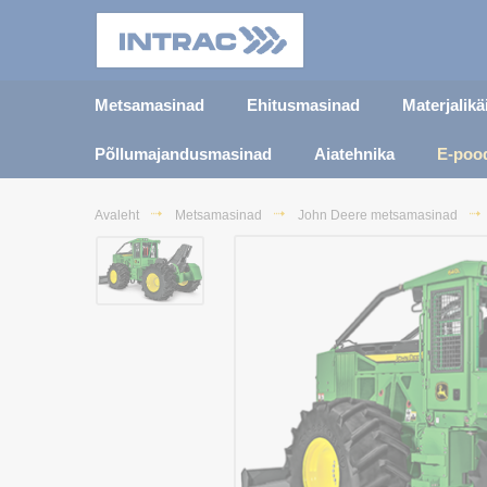
Metsamasinad
Ehitusmasinad
Materjalik
Põllumajandusmasinad
Aiatehnika
E-poo
Avaleht
Metsamasinad
John Deere metsamasinad