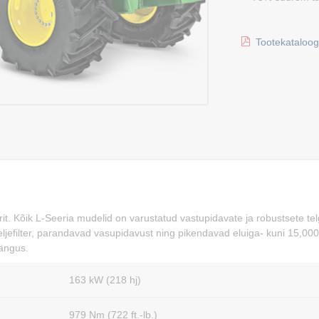
Tootekataloog
rit. Kõik L-Seeria mudelid on varustatud vastupidavate ja robustsete te
efilter, parandavad vasupidavust ning pikendavad eluiga- kuni 15,000
mängus.
163 kW (218 hj)
979 Nm (722 ft.-lb.)