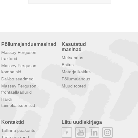
Põllumajandusmasinad
Kasutatud
masinad
Massey Ferguson
Metsandus
traktorid
Ehitus
Massey Ferguson
kombainid
Materjalikäitlus
Dal-bo seadmed
Põllumajandus
Massey Ferguson
Muud tooted
frontaallaadurid
Hardi
taimekaitsepritsid
Kontaktid
Liitu uudiskirjaga
Tallinna peakontor
Tartu osakond