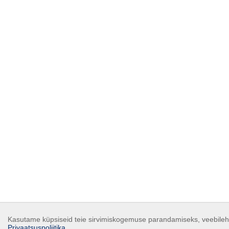
Kasutame küpsiseid teie sirvimiskogemuse parandamiseks, veebilehe 
Privaatsuspoliitika