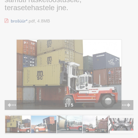
terasetehastele jne.
brošüür*.
pdf, 4.8MB
1 / 5