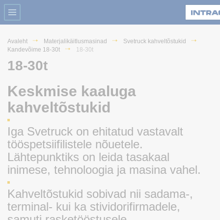
Avaleht
Materjalikäitlusmasinad
Svetruck kahveltõstukid
Kandevõime 18-30t
18-30t
18-30t
Keskmise kaaluga
kahveltõstukid
Iga Svetruck on ehitatud vastavalt
tööspetsiifilistele nõuetele.
Lähtepunktiks on leida tasakaal
inimese, tehnoloogia ja masina vahel.
Kahveltõstukid sobivad nii sadama-,
terminal- kui ka stividorifirmadele,
samuti rasketööstusele,