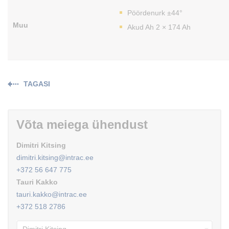
Pöördenurk ±44°
Muu
Akud Ah 2 × 174 Ah
TAGASI
Võta meiega ühendust
Dimitri Kitsing
dimitri.kitsing@intrac.ee
+372 56 647 775
Tauri Kakko
tauri.kakko@intrac.ee
+372 518 2786