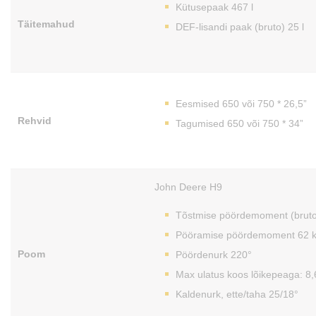
Kütusepaak 467 l
Täitemahud
DEF-lisandi paak (bruto) 25 l
Eesmised 650 või 750 * 26,5”
Rehvid
Tagumised 650 või 750 * 34”
John Deere H9
Tõstmise pöördemoment (brut
Pööramise pöördemoment 62
Poom
Pöördenurk 220°
Max ulatus koos lõikepeaga: 8
Kaldenurk, ette/taha 25/18°