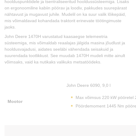
hoolduspunktidele ja tsentraliseeritud hooldussüsteemiga. Lisaks
on ergonoomiline kabiin pöörav ja loodiv, pakkudes suurepärast
nähtavust ja mugavust juhile. Mudelil on ka suur valik lõikepäid,
mis võimaldavad kohandada traktorit erinevate töötingimuste
jaoks.
John Deere 1470H varustatud kaasaegse telemeetria
süsteemiga, mis võimaldab reaalajas jälgida masina jõudlust ja
hooldusvajadusi, aidates seeläbi vähendada seisakuid ja
suurendada tootlikkust. See muudab 1470H mudeli mitte ainult
võimsaks, vaid ka nutikaks valikuks metsatöödeks.
John Deere 6090, 9,0 l
Max võimsus 220 kW pööretel 
Mootor
Pöördemoment 1445 Nm pööret