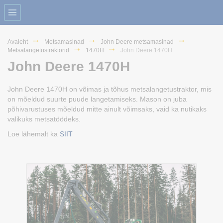
Avaleht
Metsamasinad
John Deere metsamasinad
Metsalangetustraktorid
1470H
John Deere 1470H
John Deere 1470H
John Deere 1470H on võimas ja tõhus metsalangetustraktor, mis
on mõeldud suurte puude langetamiseks. Mason on juba
põhivarustuses mõeldud mitte ainult võimsaks, vaid ka nutikaks
valikuks metsatöödeks.
Loe lähemalt ka
SIIT