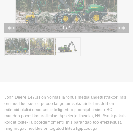
1 / 3
John Deere 1470H on võimas ja tõhus metsalangetustraktor, mis
on mõeldud suurte puude langetamiseks. Sellel mudelil on
mitmeid olulisi omadusi: intelligentne poomijuhtimine (IBC)
muudab poomi kontrollimise täpseks ja lihtsaks, H9 tõstuk pakub
kõrget tõste- ja pöördemomenti, mis parandab töö efektiivsust,
ning mugav hooldus on tagatud lihtsa ligipääsuga