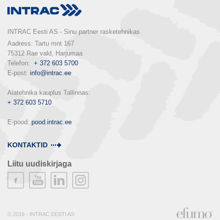
INTRAC Eesti AS - Sinu partner rasketehnikas
Aadress: Tartu mnt 167

75312 Rae vald, Harjumaa

Telefon:  
+ 372 603 5700
E-post: 
info@intrac.ee
+ 372 603 5710
E-pood: 
pood.intrac.ee
KONTAKTID
Liitu uudiskirjaga
© 2016 - INTRAC EESTI AS