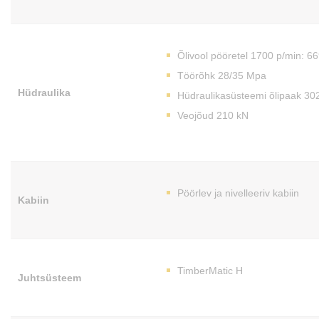
Õlivool pööretel 1700 p/min: 66
Töörõhk 28/35 Mpa
Hüdraulika
Hüdraulikasüsteemi õlipaak 302
Veojõud 210 kN
Pöörlev ja nivelleeriv kabiin
Kabiin
TimberMatic H
Juhtsüsteem