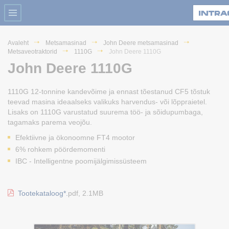
Avaleht
Metsamasinad
John Deere metsamasinad
Metsaveotraktorid
1110G
John Deere 1110G
John Deere 1110G
1110G 12-tonnine kandevõime ja ennast tõestanud CF5 tõstuk
teevad masina ideaalseks valikuks harvendus- või lõppraietel.
Lisaks on 1110G varustatud suurema töö- ja sõidupumbaga,
tagamaks parema veojõu.
Efektiivne ja ökonoomne FT4 mootor
6% rohkem pöördemomenti
IBC - Intelligentne poomijälgimissüsteem
Tootekataloog*.
pdf, 2.1MB