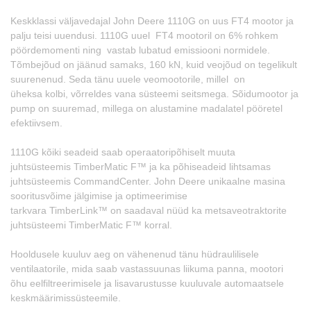
Keskklassi väljavedajal John Deere 1110G on uus FT4 mootor ja
palju teisi uuendusi. 1110G uuel FT4 mootoril on 6% rohkem
pöördemomenti ning vastab lubatud emissiooni normidele.
Tõmbejõud on jäänud samaks, 160 kN, kuid veojõud on tegelikult
suurenenud. Seda tänu uuele veomootorile, millel on
üheksa kolbi, võrreldes vana süsteemi seitsmega. Sõidumootor ja
pump on suuremad, millega on alustamine madalatel pööretel
efektiivsem.
1110G kõiki seadeid saab operaatoripõhiselt muuta
juhtsüsteemis TimberMatic F™
ja ka põhiseadeid lihtsamas
juhtsüsteemis CommandCenter. John Deere unikaalne masina
sooritusvõime jälgimise ja optimeerimise
tarkvara TimberLink™ on saadaval nüüd ka metsaveotraktorite
juhtsüsteemi TimberMatic F™ korral.
Hooldusele kuuluv aeg on vähenenud tänu hüdraulilisele
ventilaatorile, mida saab vastassuunas liikuma panna, mootori
õhu eelfiltreerimisele ja lisavarustusse kuuluvale automaatsele
keskmäärimissüsteemile.