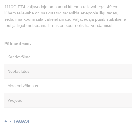
1110G FT4 väljavedaja on samuti lühema teljevahega. 40 cm
lühem teljevahe on saavutatud tagasilda ettepoole liigutades,
seda ilma koormaala vähendamata. Väljavedaja püsib stabiilsena
teel ja liigub nobedamalt, mis on suur eelis harvendamisel.
Põhiandmed:
Kandevõime
Nooleulatus
Mootori võimsus
Veojõud
TAGASI