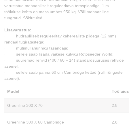
varustatud mehaaniliselt reguleeritava terasplaadiga. 1 m
töölaiuse kohta on mass umbes 950 kg. Võlli mehaaniline
tungraud .Sõidutuled.
Lisavarustus:
· hüdrauliliselt reguleeritav kaherealiste piidega (12 mm)
randaal tugiratastega;
· mutimullahunniku tasandaja;
· sellele saab lisada väikese külviku Rotoseeder World;
· suuremad rehvid (400 / 60 – 14) standardsuuruses rehvide
asemel;
· sellele saab panna 60 cm Cambridge kettad (rulli rõngaste
asemel).
Mudel
Töölaius
Greenline 300 X 70
2.8
Greenline 300 X 60 Cambridge
2.8