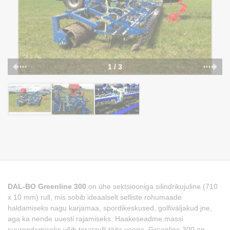
1 / 3
DAL-BO Greenline 300
on ühe sektsiooniga silindrikujuline (710
x 10 mm) rull, mis sobib ideaalselt selliste rohumaade
haldamiseks nagu karjamaa, spordikeskused, golfiväljakud jne,
aga ka nende uuesti rajamiseks. Haakeseadme massi
suurendamiseks võib terasrulli täita veega. Greenline 300 on