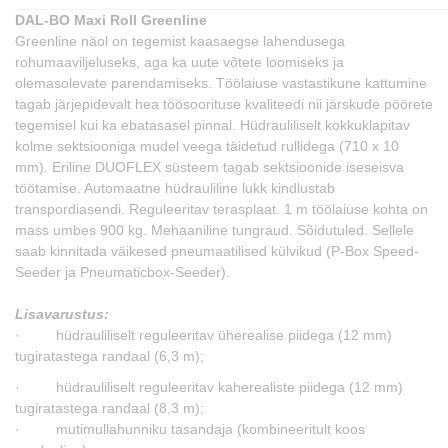
DAL-BO Maxi Roll Greenline
Greenline näol on tegemist kaasaegse lahendusega
rohumaaviljeluseks, aga ka uute võtete loomiseks ja
olemasolevate parendamiseks. Töölaiuse vastastikune kattumine
tagab järjepidevalt hea töösoorituse kvaliteedi nii järskude pöörete
tegemisel kui ka ebatasasel pinnal. Hüdrauliliselt kokkuklapitav
kolme sektsiooniga mudel veega täidetud rullidega (710 x 10
mm). Eriline DUOFLEX süsteem tagab sektsioonide iseseisva
töötamise. Automaatne hüdrauliline lukk kindlustab
transpordiasendi. Reguleeritav terasplaat. 1 m töölaiuse kohta on
mass umbes 900 kg. Mehaaniline tungraud. Sõidutuled. Sellele
saab kinnitada väikesed pneumaatilised külvikud (P-Box Speed-
Seeder ja Pneumaticbox-Seeder).
Lisavarustus:
· hüdrauliliselt reguleeritav üherealise piidega (12 mm)
tugiratastega randaal (6,3 m);
· hüdrauliliselt reguleeritav kaherealiste piidega (12 mm)
tugiratastega randaal (8,3 m);
· mutimullahunniku tasandaja (kombineeritult koos