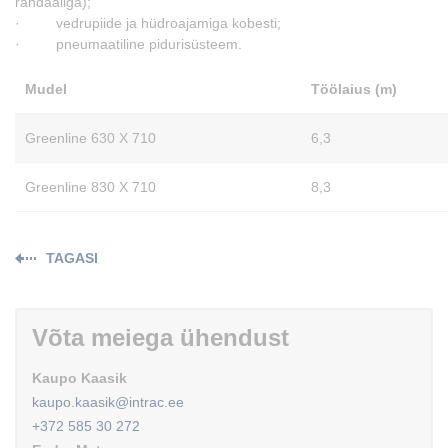
randaaliga);
· vedrupiide ja hüdroajamiga kobesti;
· pneumaatiline pidurisüsteem.
Mudel
Töölaius (m)
Greenline 630 X 710
6,3
Greenline 830 X 710
8,3
TAGASI
Võta meiega ühendust
Kaupo Kaasik
kaupo.kaasik@intrac.ee
+372 585 30 272