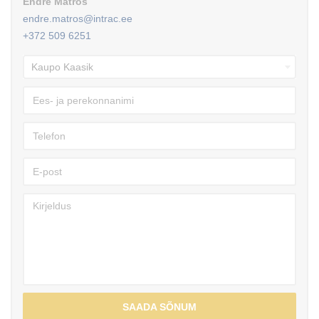
Endre Matros
endre.matros@intrac.ee
+372 509 6251
SAADA SÕNUM