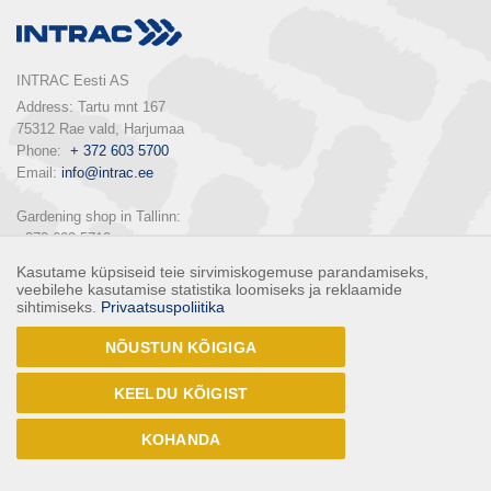
INTRAC Eesti AS
Address: Tartu mnt 167

75312 Rae vald, Harjumaa

Phone:  
+ 372 603 5700
Email: 
info@intrac.ee
Gardening shop in Tallinn: 

+372 603 5710

Kasutame küpsiseid teie sirvimiskogemuse parandamiseks,
veebilehe kasutamise statistika loomiseks ja reklaamide
sihtimiseks.
Privaatsuspoliitika
ALL CONTACTS
NÕUSTUN KÕIGIGA
Follow us
KEELDU KÕIGIST
KOHANDA
© 2016 - INTRAC EESTI AS